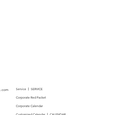
Service 丨 SERVICE
k.com
Corporate Red Packet
Corporate Calendar
Customized Calendar 丨 CALENDAR