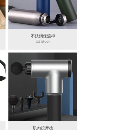
不銹鋼保溫樽
CG-SP004
肌肉按摩槍