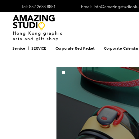
Tel: 852 2638 8851
Email: info@amazingstudiohk
​Hong Kong graphic
arts and gift shop
Service 丨 SERVICE
Corporate Red Packet
Corporate Calendar