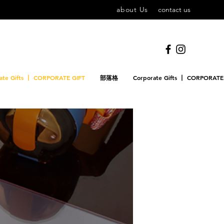
about Us
contact us
ate Gifts 丨 CORPORATE GIFT
部落格
Corporate Gifts 丨 CORPORATE