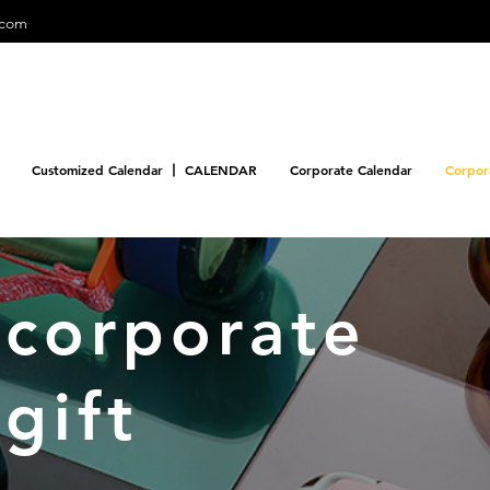
.com
Customized Calendar 丨 CALENDAR
Corporate Calendar
Corpor
​corporate
gift