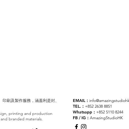
業設計、印刷及製作服務，涵蓋利是封、
EMAIL：
info@amazingstudioh
TEL.：
+852 2638 8851
Whatsapp：
+852 5110 8244
gn, printing and production
FB / IG：
AmazingStudioHK
ts and branded materials.