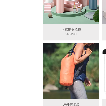
不銹鋼保溫樽
CG-SP001
戶外防水袋