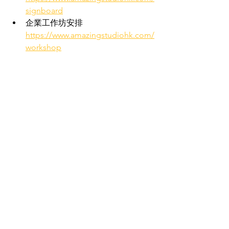
signboard
企業工作坊安排 
https://www.amazingstudiohk.com/
workshop