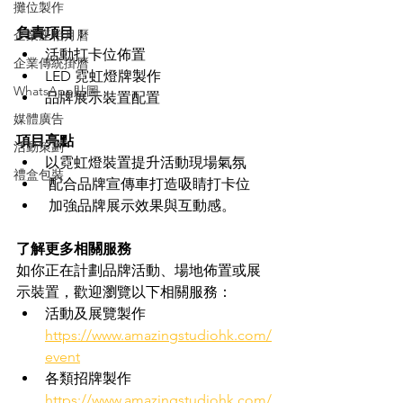
攤位製作
負責項目：
企業座枱月曆
活動打卡位佈置
企業傳統掛曆
LED 霓虹燈牌製作
WhatsApp貼圖
品牌展示裝置配置
媒體廣告
項目亮點
活動策劃
以霓虹燈裝置提升活動現場氣氛
禮盒包裝
 配合品牌宣傳車打造吸睛打卡位
 加強品牌展示效果與互動感。
了解更多相關服務
如你正在計劃品牌活動、場地佈置或展
示裝置，歡迎瀏覽以下相關服務：
活動及展覽製作 
https://www.amazingstudiohk.com/
event
各類招牌製作 
https://www.amazingstudiohk.com/