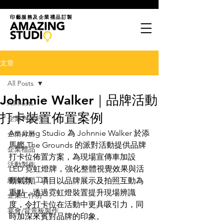
印藝服務及企業禮品訂製
文章
All Posts
Johnnie Walker｜品牌活動
All Posts
打卡裝置佈置案例
企業利是封
Amazing Studio 為 Johnnie Walker 於添
企業月曆
馬艦 The Grounds 的派對活動提供品牌
企業禮品
打卡位佈置方案，為現場宣傳車加設 
活動製作
LED 霓虹燈牌，強化整體視覺效果與活
網路營銷工具
動氣氛。項目以品牌展示及拍照互動為
重點，透過霓虹燈裝置提升現場辨識
企業工作坊
度，令打卡位在活動中更具吸引力，同
宴會/背景板製作
時加深來賓對品牌的印象。