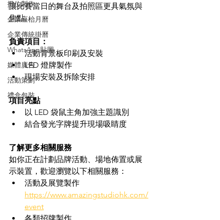
攤位製作
讓比賽當日的舞台及拍照區更具氣氛與
焦點。
企業座枱月曆
企業傳統掛曆
負責項目：
WhatsApp貼圖
活動背景板印刷及安裝
媒體廣告
LED 燈牌製作
現場安裝及拆除安排
活動策劃
禮盒包裝
項目亮點
以 LED 袋鼠主角加強主題識別
結合發光字牌提升現場吸睛度
了解更多相關服務
如你正在計劃品牌活動、場地佈置或展
示裝置，歡迎瀏覽以下相關服務：
活動及展覽製作 
https://www.amazingstudiohk.com/
event
各類招牌製作 