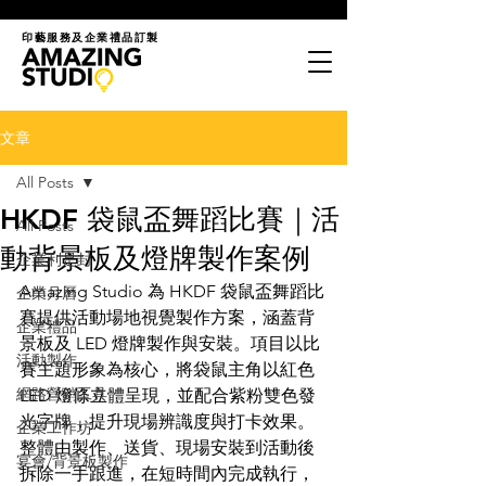
印藝服務及企業禮品訂製
文章
All Posts
HKDF 袋鼠盃舞蹈比賽｜活
All Posts
動背景板及燈牌製作案例
企業利是封
Amazing Studio 為 HKDF 袋鼠盃舞蹈比
企業月曆
賽提供活動場地視覺製作方案，涵蓋背
企業禮品
景板及 LED 燈牌製作與安裝。項目以比
活動製作
賽主題形象為核心，將袋鼠主角以紅色 
網路營銷工具
LED 燈條立體呈現，並配合紫粉雙色發
光字牌，提升現場辨識度與打卡效果。
企業工作坊
整體由製作、送貨、現場安裝到活動後
宴會/背景板製作
拆除一手跟進，在短時間內完成執行，