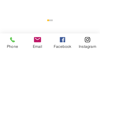
留言
Phone
Email
Facebook
Instagram
Hong Kong Obesity
Amundi & A
這篇文章不開放留言。請連絡網站
負責人了解更多。
Society Limited｜客製毛
品及活動配套案
公仔掛飾案例
AMARE LIMITED provides corporate design,
printing and production services for red
packets, calendars, gifts and branded
materials.
AMARE LIMITED 旗下品牌提供企業設計、印
刷及製作服務，涵蓋利是封、月曆、企業禮品