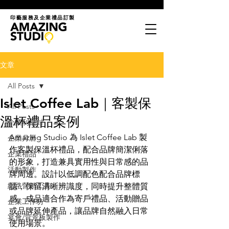
印藝服務及企業禮品訂製
文章
All Posts
Islet Coffee Lab｜客製保
All Posts
溫杯禮品案例
企業利是封
Amazing Studio 為 Islet Coffee Lab 製
企業月曆
作客製保溫杯禮品，配合品牌簡潔俐落
企業禮品
的形象，打造兼具實用性與日常感的品
活動製作
牌周邊。設計以低調配色配合品牌標
網路營銷工具
誌，保留清晰辨識度，同時提升整體質
感。成品適合作為寄戶禮品、活動贈品
企業工作坊
或品牌延伸產品，讓品牌自然融入日常
宴會/背景板製作
使用場景。