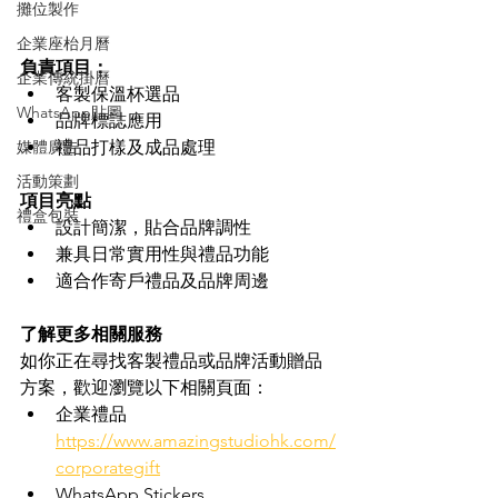
攤位製作
企業座枱月曆
負責項目：
企業傳統掛曆
客製保溫杯選品
WhatsApp貼圖
品牌標誌應用
媒體廣告
禮品打樣及成品處理
活動策劃
項目亮點
禮盒包裝
設計簡潔，貼合品牌調性
兼具日常實用性與禮品功能
適合作寄戶禮品及品牌周邊
了解更多相關服務
如你正在尋找客製禮品或品牌活動贈品
方案，歡迎瀏覽以下相關頁面：
企業禮品 
https://www.amazingstudiohk.com/
corporategift
WhatsApp Stickers 