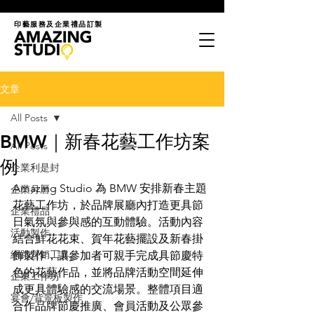
印藝服務及企業禮品訂製
文章
All Posts
BMW｜新春花藝工作坊案
All Posts
例
企業利是封
Amazing Studio 為 BMW 安排新春主題
企業月曆
花藝工作坊，於品牌展廳內打造更具節
企業禮品
日氣氛與參與感的互動體驗。活動內容
活動製作
結合鮮花花束、賀年花藝擺設及新春掛
網路營銷工具
飾製作，讓參加者可親手完成具節慶特
色的花藝作品，並將品牌活動空間延伸
企業工作坊
成更具體驗感的交流場景。整體項目適
宴會/背景板製作
合作品牌節慶推廣、會員活動及公眾參