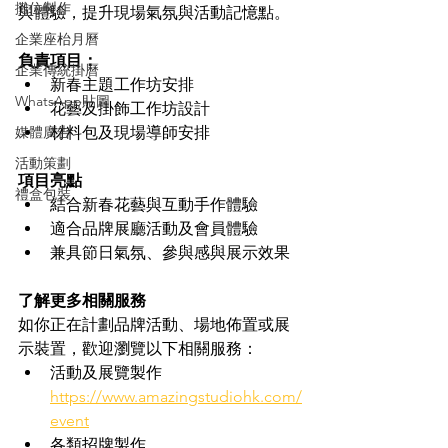
攤位製作
與體驗，提升現場氣氛與活動記憶點。
企業座枱月曆
負責項目：
企業傳統掛曆
新春主題工作坊安排
WhatsApp貼圖
花藝及掛飾工作坊設計
媒體廣告
材料包及現場導師安排
活動策劃
項目亮點
禮盒包裝
結合新春花藝與互動手作體驗
適合品牌展廳活動及會員體驗
兼具節日氣氛、參與感與展示效果
了解更多相關服務
如你正在計劃品牌活動、場地佈置或展
示裝置，歡迎瀏覽以下相關服務：
活動及展覽製作 
https://www.amazingstudiohk.com/
event
各類招牌製作 