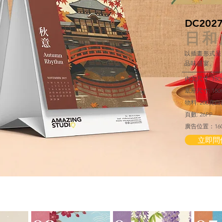
DC202
日和
以插畫形式呈
品味盛宴。
內文尺寸: 180m
底座尺寸: 180m
物料: 200克
​頁數: 26PP
廣告位置：160 
立即問