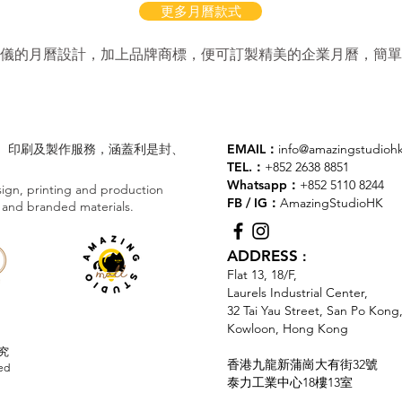
更多月曆款式
儀的月曆設計，
加上品牌商標，便可訂製精美的企業月曆，簡單
業設計、印刷及製作服務，涵蓋利是封、
EMAIL：
info@amazingstudioh
TEL.：
+852 2638 8851
Whatsapp：
+852 5110 8244
gn, printing and production
FB / IG：
AmazingStudioHK
ts and branded materials.
ADDRESS
：
Flat 13, 18/F,
Laurels Industrial Center,
32 Tai Yau Street, San Po Kong
Kowloon, Hong Kong
必究
香港九龍新蒲崗大有街32號
ed
泰力工業中心18樓13室