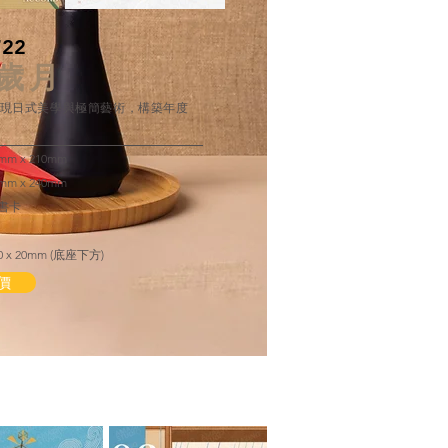
722
歲月
現日式美學與極簡藝術，構築年度
m x 210mm
m x 240mm
白書卡
x 20mm
(底座下方)
價