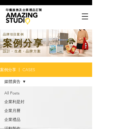
印藝服務及企業禮品訂製
品牌項目案例
案例分享
設計・生產・品牌方案
案例分享 丨 CASES
媒體廣告
All Posts
企業利是封
企業月曆
企業禮品
活動製作