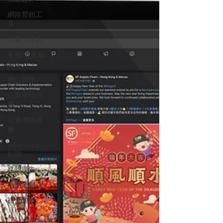
網路營銷工
具
企業工作坊
宴會/背景板
製作
攤位製作
企業座枱月
曆
企業傳統掛
曆
WhatsApp
貼圖
媒體廣告
活動策劃
禮盒包裝