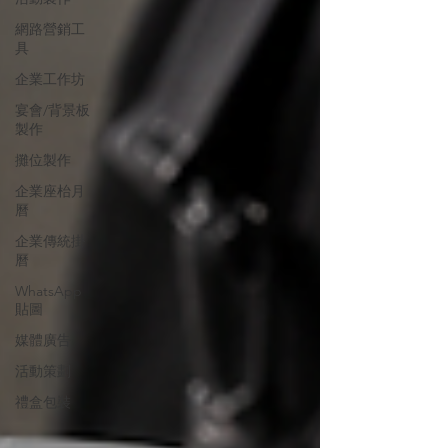
網路營銷工
具
企業工作坊
宴會/背景板
製作
攤位製作
企業座枱月
曆
企業傳統掛
曆
WhatsApp
貼圖
媒體廣告
活動策劃
禮盒包裝