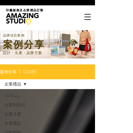
印藝服務及企業禮品訂製
品牌項目案例
案例分享
設計・生產・品牌方案
案例分享 丨 CASES
企業禮品
All Posts
企業利是封
企業月曆
企業禮品
活動製作